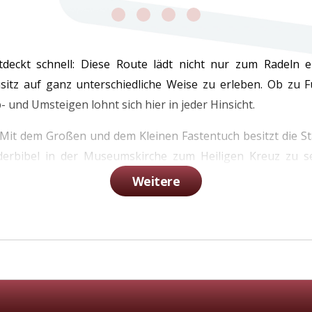
ckt schnell: Diese Route lädt nicht nur zum Radeln ei
usitz auf ganz unterschiedliche Weise zu erleben. Ob zu 
nd Umsteigen lohnt sich hier in jeder Hinsicht.
 Mit dem Großen und dem Kleinen Fastentuch besitzt die S
derbibel in der Museumskirche zum Heiligen Kreuz zu s
etriebene Schmalspurbahn Ausflügler ins Zittauer Gebirge n
Weitere
is: In Hirschfelde kann man ins Boot wechseln und bis zum K
 Frauenklöstern Deutschlands und ist für Besucher geöffnet.
eltouren ein.
 Rund 4.000 Baudenkmale aus einem halben Jahrtausend Arc
ngen. Mit den spannenden AudioGuide-Touren lässt sich „G