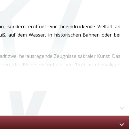
n, sondern eröffnet eine beeindruckende Vielfalt an
Fuß, auf dem Wasser, in historischen Bahnen oder bei
tadt zwei herausragende Zeugnisse sakraler Kunst. Das
ehen, das Kleine Fastentuch von 1573 im ehemaligen
ach Oybin und Jonsdorf.
loster St. Marienthal in Ostritz paddeln. Die seit 1234
 Auch weiter nördlich laden zahlreiche Einstiegsstellen
hitekturgeschichte bilden die malerische Kulisse für
örliwood®“ individuell erkunden, und dabei dies- und