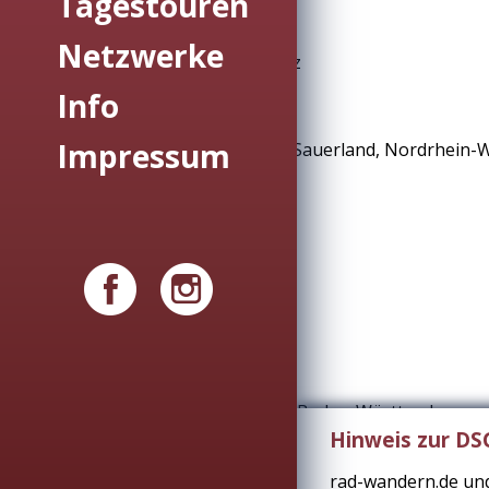
Tagestouren
•
Schinderhannes-Radweg
Netzwerke
39 km | Hunsrück, Rheinland-Pfalz
Info
•
Dorfkirchen-Radroute
Impressum
40 bzw. 36 km | Schmallenberger Sauerland, Nordrhein-
•
Rhein- und Römer-Schleife
40 km | Südpfalz, Rheinland-Pfalz
•
SeenTour
45 km | Uckermark, Brandenburg
•
SCULPTOURA
65 km | Schönbuch & Heckengäu, Baden-Württemberg
Hinweis zur D
rad-wandern.de und