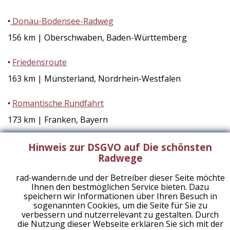
•
Donau-Bodensee-Radweg
156 km | Oberschwaben, Baden-Württemberg
•
Friedensroute
163 km | Münsterland, Nordrhein-Westfalen
•
Romantische Rundfahrt
173 km | Franken, Bayern
•
Schlossparkradrunde
Hinweis zur DSGVO auf Die schönsten
Radwege
221 km | Allgäu, Bayern
rad-wandern.de und der Betreiber dieser Seite möchte
•
Lahnradweg
Ihnen den bestmöglichen Service bieten. Dazu
speichern wir Informationen über Ihren Besuch in
247 km | Naturpark Nassau, Rheinland-Pfalz
sogenannten Cookies, um die Seite für Sie zu
verbessern und nutzerrelevant zu gestalten. Durch
die Nutzung dieser Webseite erklären Sie sich mit der
Diese und weitere Tourentipps sind im