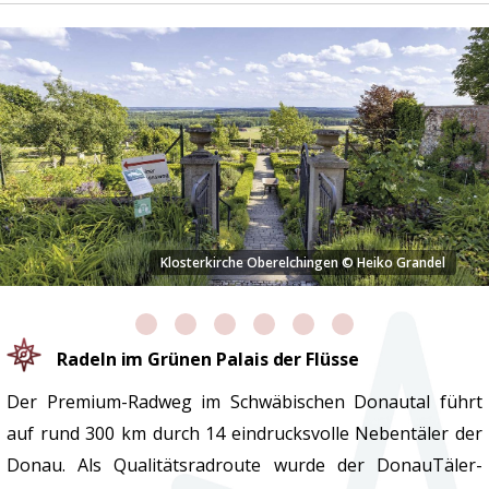
losterkirche Oberelchingen © Heiko Grandel
Die Kapelle Fr
Radeln im Grünen Palais der Flüsse
Der Premium-Radweg im Schwäbischen Donautal führt
auf rund 300 km durch 14 eindrucksvolle Nebentäler der
Donau. Als Qualitätsradroute wurde der DonauTäler-