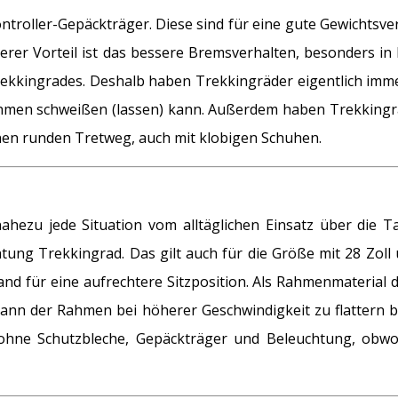
ntroller-Gepäckträger. Diese sind für eine gute Gewichts
iterer Vorteil ist das bessere Bremsverhalten, besonders 
rekkingrades. Deshalb haben Trekkingräder eigentlich im
ahmen schweißen (lassen) kann. Außerdem haben Trekkin
inen runden Tretweg, auch mit klobigen Schuhen.
 nahezu jede Situation vom alltäglichen Einsatz über di
ung Trekkingrad. Das gilt auch für die Größe mit 28 Zoll u
d für eine aufrechtere Sitzposition. Als Rahmenmaterial 
kann der Rahmen bei höherer Geschwindigkeit zu flattern b
 ohne Schutzbleche, Gepäckträger und Beleuchtung, obwohl