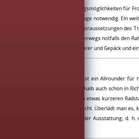
Wichtig auch: Robuste Befestigungsmöglichkeiten für Fro
damit eine gute, sichere Straßenlage notwendig. Ein we
und Fahrstabilität sind die Grundvoraussetzungen des T
eine Bedingung, so dass man unterwegs notfalls den R
Radstand. Das schafft Platz für Fahrer und Gepäck und e
All Terrain Bike
Auch das All Terrain Bike (ATB) ist ein Allrounder für
Gepäckeinsatz. Das ATB geht deshalb auch schon in Richt
Asphalt. Häufig haben ATBs einen etwas kürzeren Radstan
belastbar wie ein Trekkingrad macht. Überlädt man es, 
oder Trekkingrädern „nackt“ in der Ausstattung, d. h.
Rennräder oder Mountainbikes.