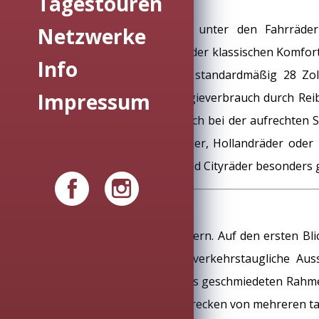
Tagestouren
Cityrad
Das Cityrad ist der Allrounder unter den Fahrräder
Netzwerke
straßenverkehrstauglich und mit der klassischen Komfort
Info
Radtaschen ist. Cityräder haben standardmäßig 28 Zoll
Impressum
ausreichend Grip bei wenig Energieverbrauch durch Reibu
meist leicht gekrümmt, so dass sich bei der aufrechten S
Fahrradtypen wie Cruiser, Falträder, Hollandräder oder F
Radausflug oder als Allrounder sind Cityräder besonders 
Trekkingrad
Die Königin unter den Tourenrädern. Auf den ersten Blick 
Bereifung und die volle straßenverkehrstaugliche Auss
Hinterradgepäckträger als Teil des geschmiedeten Rahm
kg erreichen und das Rad muss Strecken von mehreren t