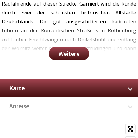
Radfahrende auf dieser Strecke. Garniert wird die Runde
durch zwei der schönsten historischen Altstädte
Deutschlands. Die gut ausgeschilderten Radrouten
führen an der Romantischen Straße von Rothenburg
o.d.T. über Feuchtwangen nach Dinkelsbühl und entlang
der Wörnitz weiter bis nach Wassertrüdingen und dann
Weitere
zum Altmühlsee. Ab Herrieden kann man noch einen
Bogen nach Ansbach wählen. Wer weiter der Altmühl
folgt, kommt über Leutershausen direkt nach Colmberg.
Karte
Sehenswürdigkeiten:
Historische Altstädte von
Rothenburg o.d.T. • Feuchtwangen • Dinkelsbühl und
Anreise
Ansbach • Schloss Schillingsfürst • Historisches Museum
Dinkelsbühl • LIMESEUM Ruffenhofen • Wassertüdingen
Museum FLUVIUS • Leutershausen Museum Gustav