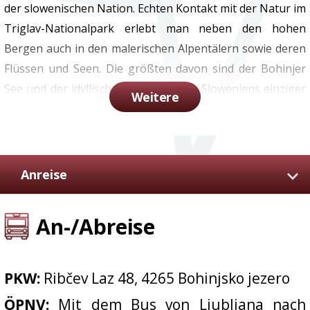
der slowenischen Nation. Echten Kontakt mit der Natur im
Triglav-Nationalpark erlebt man neben den hohen
Bergen auch in den malerischen Alpentälern sowie deren
Flüssen und Seen. Die größten davon sind der Bohinjer
See und der idyllische Bleder See mit Sloweniens einziger
Weitere
natürlicher Insel. Der Juliana Bike Trail folgt der
smaragdgrünen Schönheit des Soča-Flusses bis zu den
Weinbergen von Brda.
Anreise
Sehenswürdigkeiten:
Bohinjer See • St.-Johannes-Kirche
• Moore von Pokljuka • Vršič-Pass • das Triglav-
An-/Abreise
Nationalparkzentrum • Quelle des Soča-Flusses • Bovec •
Tolmin • Porezen • weitreichende Ausblicke auf der
Soriška Planina
PKW:
Ribčev Laz 48, 4265 Bohinjsko jezero
ÖPNV:
Mit dem Bus von Ljubljana nach