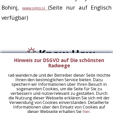
Bett+Bike-Gastgeber am Weg • durchgehende
Bohinj,
(Seite nur auf Englisch
Beschilderung in beide Richtungen • Fahrrad-Rastplätze •
www.simo.si
Anschlussmöglichkeiten an weitere Radwege • E-Bike-
verfügbar)
Verleih • E-Bike-Tankstellen vorhanden
Info und Buchung
The Julian Alps Booking Centre
Rupa 17
Bovec
Tel. +386
Know-How
(0)5 30 / 2 96 43
Hinweis zur DSGVO auf Die schönsten
explore@julian-alps.com
Radwege
www.julian-alps.com
rad-wandern.de und der Betreiber dieser Seite möchte
Die schönsten Radwege
Ze
Ihnen den bestmöglichen Service bieten. Dazu
250-500 km
speichern wir Informationen über Ihren Besuch in
sogenannten Cookies, um die Seite für Sie zu
verbessern und nutzerrelevant zu gestalten. Durch
6 Tourenvorschläge
die Nutzung dieser Webseite erklären Sie sich mit der
Verwendung von Cookies einverstanden. Detaillierte
Informationen über den Einsatz von Cookies auf
dieser Webseite erhalten Sie
hier
.