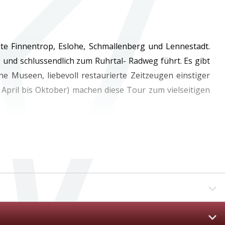
dte Finnentrop, Eslohe, Schmallenberg und Lennestadt.
und schlussendlich zum Ruhrtal- Radweg führt. Es gibt
e Museen, liebevoll restaurierte Zeitzeugen einstiger
April bis Oktober) machen diese Tour zum vielseitigen
eferbergbau- & Heimatmuseum in Holthausen), Galileo-
• Anschlussmöglichkeiten an weitere Radwege • E-Bike-