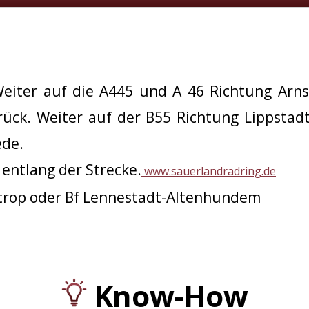
chmallenberg
Tel. 02972/97400
Weiter auf die A445 und A 46 Richtung Arn
̈ck. Weiter auf der B55 Richtung Lippstad
ede.
 entlang der Strecke.
www.sauerlandradring.de
entrop oder Bf Lennestadt-Altenhundem
Know-How