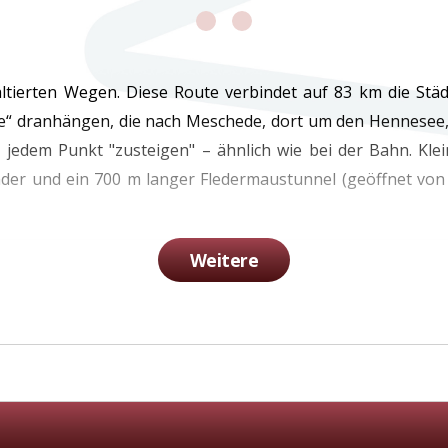
altierten Wegen. Diese Route verbindet auf 83 km die Stä
e“ dranhängen, die nach Meschede, dort um den Hennesee, 
jedem Punkt "zusteigen" – ähnlich wie bei der Bahn. Klein
der und ein 700 m langer Fledermaustunnel (geöffnet von 
Weitere
edene Museen (z.B. Dampf- LandLeute Museum Eslohe & Schi
ustunnel
ung in beide Richtungen • Autofrei • Fahrrad-Rastplätze 